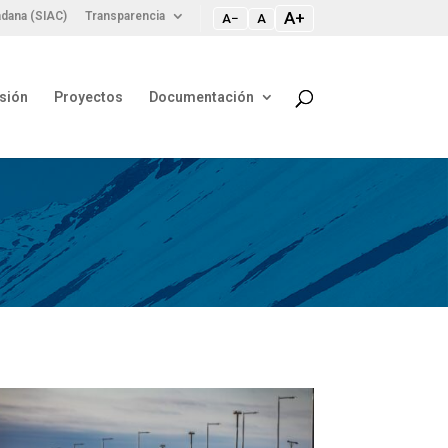
A+
dana (SIAC)
Transparencia
A−
A
sión
Proyectos
Documentación